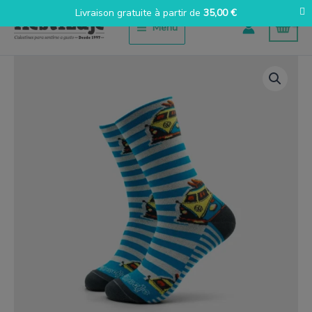
Aller
Livraison gratuite à partir de
35,00
€
au
Menu
contenu
quantité
de
Sobre
Ruedas