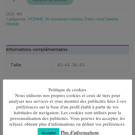
UGS :
ND
Catégories :
HOMME
,
Mi-montante Homme
,
Demi-rond Femme
,
FEMME
Informations complémentaires
Taille
40-44, 36-40
Politique de cookies
Nous utilisons nos propres cookies et ceux de tiers pour
Produits similaires
analyser nos services et vous montrer des publicités liées à vos
préférences sur la base d'un profil établi à partir de vos
Ce
Ce
habitudes de navigation. Les cookies sont utilisés pour la
produit
produit
Les doigts d'Annie
Multirayures marron
a
a
personnalisation des publicités. Vous pouvez les accepter, les
plusieurs
plusieurs
refuser, obtenir plus d'informations ou définir vos préférences.
7,80
€
7,80
€
variantes.
variantes.
Plus d'informations
Accepter
Les
Les