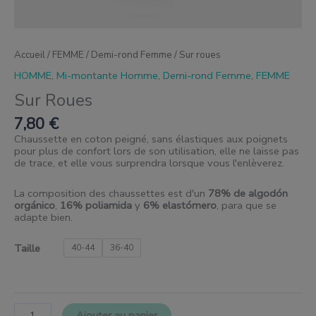
Accueil
/
FEMME
/
Demi-rond Femme
/ Sur roues
HOMME
,
Mi-montante Homme
,
Demi-rond Femme
,
FEMME
Sur Roues
7,80
€
Chaussette en coton peigné, sans élastiques aux poignets
pour plus de confort lors de son utilisation, elle ne laisse pas
de trace, et elle vous surprendra lorsque vous l'enlèverez.
La composition des chaussettes est d'un
78% de algodón
orgánico
,
16% poliamida
y
6% elastómero
, para que se
adapte bien.
Taille
40-44
36-40
Ajouter au panier