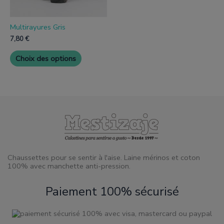
sur
la
page
Multirayures Gris
de
7,80
€
produit
Choix des options
Chaussettes pour se sentir à l'aise. Laine mérinos et coton
100% avec manchette anti-pression.
Paiement 100% sécurisé