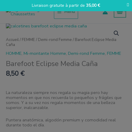
Aller
Livraison gratuite à partir de
35,00
€
au
Menu
contenu
quantité
de
Barefoot
Accueil
/
FEMME
/
Demi-rond Femme
/ Barefoot Eclipse Media
Eclipse
Caña
Media
Caña
HOMME
,
Mi-montante Homme
,
Demi-rond Femme
,
FEMME
Barefoot Eclipse Media Caña
8,50
€
La naturaleza siempre nos regala su magia pero hay
momentos en que nos recuerda lo pequeños y frágiles que
somos. Y a su vez nos regala momentos de una belleza
superior, inalcanzable.
Puntera anatómica, algodón premium y comodidad real
durante todo el día.