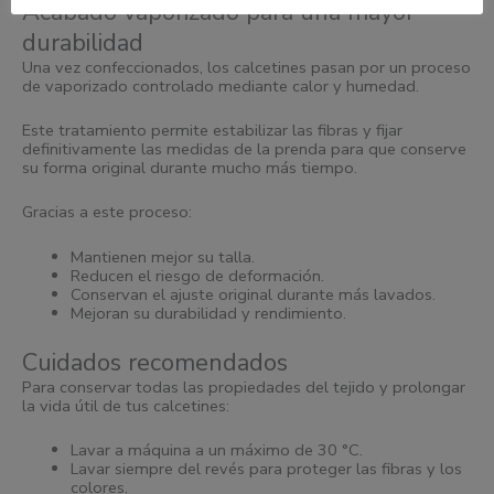
Acabado vaporizado para una mayor
durabilidad
Una vez confeccionados, los calcetines pasan por un proceso
de vaporizado controlado mediante calor y humedad.
Este tratamiento permite estabilizar las fibras y fijar
definitivamente las medidas de la prenda para que conserve
su forma original durante mucho más tiempo.
Gracias a este proceso:
Mantienen mejor su talla.
Reducen el riesgo de deformación.
Conservan el ajuste original durante más lavados.
Mejoran su durabilidad y rendimiento.
Cuidados recomendados
Para conservar todas las propiedades del tejido y prolongar
la vida útil de tus calcetines:
Lavar a máquina a un máximo de 30 °C.
Lavar siempre del revés para proteger las fibras y los
colores.