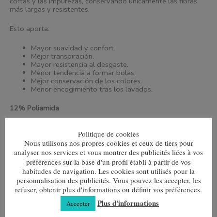
cortas y las impurezas, conservando únicamente las fibras
más largas y resistentes.
Esto aporta:
Mayor suavidad y confort.
Mejor transpiración.
Mayor resistencia al desgaste.
Menor tendencia a formar bolas.
Mejor conservación de los colores.
Menor encogimiento tras los lavados.
12% Poliamida
Aporta resistencia estructural al calcetín, ayudando a
Politique de cookies
soportar el uso intensivo y prolongando su vida útil sin
Nous utilisons nos propres cookies et ceux de tiers pour
perder comodidad.
analyser nos services et vous montrer des publicités liées à vos
préférences sur la base d'un profil établi à partir de vos
3% Elastano
habitudes de navigation. Les cookies sont utilisés pour la
personnalisation des publicités. Vous pouvez les accepter, les
Proporciona la elasticidad necesaria para que el calcetín se
refuser, obtenir plus d'informations ou définir vos préférences.
adapte al pie sin oprimir, manteniendo un ajuste cómodo y
estable.
Plus d'informations
Accepter