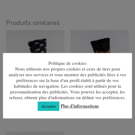
Produits similaires
Ce
Ce
produit
produit
a
a
plusieurs
plusieurs
variantes.
variantes.
Les
Les
Politique de cookies
options
options
peuvent
peuvent
Nous utilisons nos propres cookies et ceux de tiers pour
être
être
analyser nos services et vous montrer des publicités liées à vos
choisies
choisies
préférences sur la base d'un profil établi à partir de vos
sur
sur
habitudes de navigation. Les cookies sont utilisés pour la
la
la
personnalisation des publicités. Vous pouvez les accepter, les
page
page
Yin-Yang
Appels
refuser, obtenir plus d'informations ou définir vos préférences.
de
de
7,80
€
7,80
€
produit
produit
Plus d'informations
Accepter
Choix des options
Choix des options
Ce