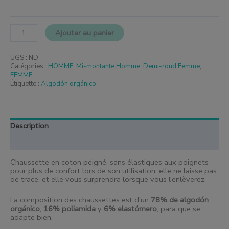
Ajouter au panier
UGS :
ND
Catégories :
HOMME
,
Mi-montante Homme
,
Demi-rond Femme
,
FEMME
Étiquette :
Algodón orgánico
Description
Informations complémentaires
Chaussette en coton peigné, sans élastiques aux poignets
pour plus de confort lors de son utilisation, elle ne laisse pas
de trace, et elle vous surprendra lorsque vous l'enlèverez.
La composition des chaussettes est d'un
78% de algodón
orgánico
,
16% poliamida
y
6% elastómero
, para que se
adapte bien.