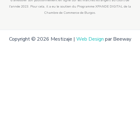
d'améliorer son positionnement en ligne sur les marchés étrangers au cours de
l'année 2023. Pour cela, il a eu le soutien du Programme XPANDE DIGITAL de la
Chambre de Commerce de Burgos.
Copyright © 2026 Mestizaje |
Web Design
par Beeway
vage