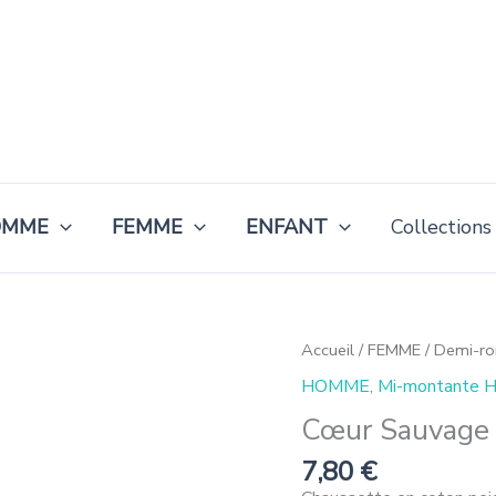
OMME
FEMME
ENFANT
Collections
quantité
Accueil
/
FEMME
/
Demi-r
de
HOMME
,
Mi-montante
Corazón
Salvaje
Cœur Sauvage
7,80
€