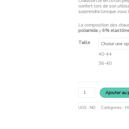
Chaussette en coton peig
confort lors de son utilis
surprendra lorsque vous l
La composition des chau
poliamida
y
6% elastóm
Taille
40-44
36-40
Ajouter au 
UGS :
ND
Catégories :
H