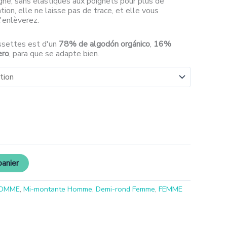
né, sans élastiques aux poignets pour plus de
ation, elle ne laisse pas de trace, et elle vous
'enlèverez.
ssettes est d'un
78% de algodón orgánico
,
16%
ero
, para que se adapte bien.
panier
OMME
,
Mi-montante Homme
,
Demi-rond Femme
,
FEMME