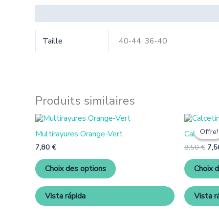
Informations complémentaires
Taille
40-44, 36-40
Produits similaires
Ce
Le
produit
prix
Offre!
Offre!
Multirayures Orange-Vert
Calcetín 
initi
a
étai
plusieurs
7,80
€
8,50
€
7,
8,5
variantes.
Les
Choix des options
Choix 
options
peuvent
être
Vista rápida
Vista r
choisies
sur