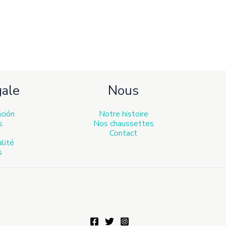
gale
Nous
ación
Notre histoire
s
Nos chaussettes
Contact
alité
s