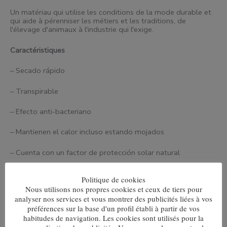
Un matériau qui utilise les conditions de la mode durable et
qui aide à pérenniser les métiers et les traditions, de
l'élevage d'animaux à l'industrie qui l'exige.
Caractéristiques
– Secado rápido
– Transpirable
– Efecto anti-bacteriano
– Mantienen el calor incluso estando mojados
– Cuenta con un factor de protección solar natural
– Es un recurso natural renovable
Politique de cookies
Nous utilisons nos propres cookies et ceux de tiers pour
La composición de los calcetines es de un 80% de lana
analyser nos services et vous montrer des publicités liées à vos
Merina, 17% de poliamida y 3% de licra.
préférences sur la base d'un profil établi à partir de vos
habitudes de navigation. Les cookies sont utilisés pour la