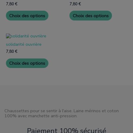
de
de
7,80
€
7,80
€
produit
produit
Choix des options
Choix des options
Ce
produit
solidarité ouvrière
a
plusieurs
7,80
€
variantes.
Les
Choix des options
options
peuvent
être
choisies
sur
la
page
de
produit
Chaussettes pour se sentir à l'aise. Laine mérinos et coton
100% avec manchette anti-pression.
Paiement 100% sécurisé