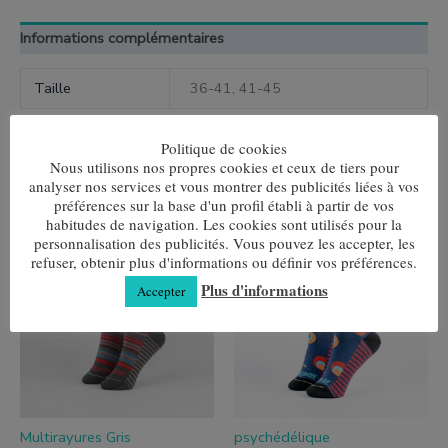
Informations complémentaires
Taille
36-41, 41-45
Politique de cookies
Nous utilisons nos propres cookies et ceux de tiers pour
analyser nos services et vous montrer des publicités liées à vos
Produits similaires
préférences sur la base d'un profil établi à partir de vos
habitudes de navigation. Les cookies sont utilisés pour la
Ce
Ce
personnalisation des publicités. Vous pouvez les accepter, les
produit
produit
refuser, obtenir plus d'informations ou définir vos préférences.
a
a
plusieurs
plusieurs
Plus d'informations
Accepter
variantes.
variantes.
Les
Les
options
options
peuvent
peuvent
être
être
choisies
choisies
sur
sur
la
la
page
page
Multirayures Gris
psychédélique