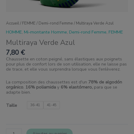
Accueil
/
FEMME
/
Demi-rond Femme
/ Multiraya Verde Azul
HOMME
,
Mi-montante Homme
,
Demi-rond Femme
,
FEMME
Multiraya Verde Azul
7,80
€
Chaussette en coton peigné, sans élastiques aux poignets
pour plus de confort lors de son utilisation, elle ne laisse pas
de trace, et elle vous surprendra lorsque vous l'enlèverez.
La composition des chaussettes est d'un
78% de algodón
orgánico
,
16% poliamida
y
6% elastómero,
para que se
adapte bien.
Taille
36-41
41-45
Ajouter au panier