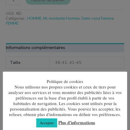
UGS :
ND
Catégories :
HOMME
,
Mi-montante Homme
,
Demi-rond Femme
,
FEMME
Informations complémentaires
Taille
36-41, 41-45
Politique de cookies
Nous utilisons nos propres cookies et ceux de tiers pour
analyser nos services et vous montrer des publicités liées à vos
Produits similaires
préférences sur la base d'un profil établi à partir de vos
habitudes de navigation. Les cookies sont utilisés pour la
Ce
Ce
produit
produit
personnalisation des publicités. Vous pouvez les accepter, les
Multirayures marron
Vélo
a
a
refuser, obtenir plus d'informations ou définir vos préférences.
plusieurs
plusieurs
7,80
€
7,80
€
Plus d'informations
Accepter
variantes.
variantes.
Les
Les