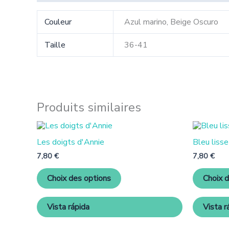
Couleur
Azul marino, Beige Oscuro
Taille
36-41
Produits similaires
Ce
produit
Les doigts d'Annie
Bleu lisse
a
plusieurs
7,80
€
7,80
€
variantes.
Les
Choix des options
Choix 
options
peuvent
être
Vista rápida
Vista r
choisies
sur