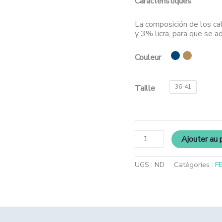
Caractéristiques
La composición de los ca
y 3% licra, para que se a
Couleur
Taille
36-41
Ajouter au 
UGS :
ND
Catégories :
F