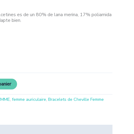
lcetines es de un 80% de lana merina, 17% poliamida
dapte bien.
panier
EMME
,
femme auriculaire
,
Bracelets de Cheville Femme