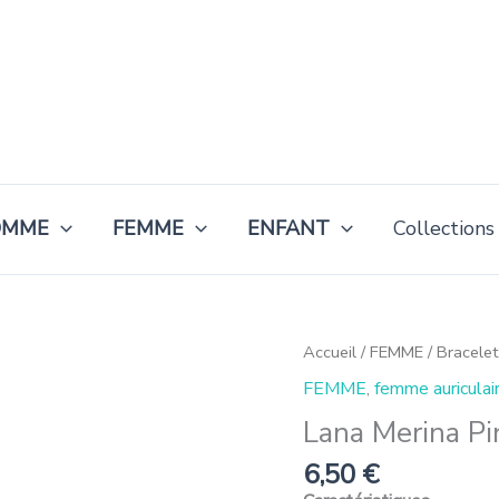
OMME
FEMME
ENFANT
Collections
quantité
Accueil
/
FEMME
/
Bracele
de
FEMME
,
femme auriculai
Lana
Merina
Lana Merina Pi
Pinkies
6,50
€