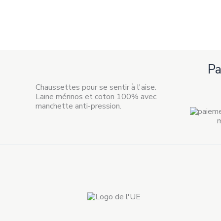
la
page
de
produit
P
Chaussettes pour se sentir à l'aise.
Laine mérinos et coton 100% avec
manchette anti-pression.