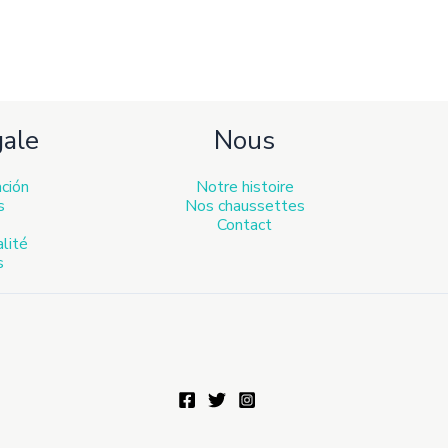
gale
Nous
ación
Notre histoire
s
Nos chaussettes
Contact
alité
s