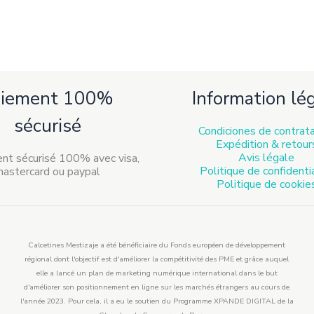
la
la
page
page
de
de
produit
produit
aiement 100%
Information lé
sécurisé
Condiciones de contrat
Expédition & retour
Avis légale
Politique de confidenti
Politique de cookie
Calcetines Mestizaje a été bénéficiaire du Fonds européen de développement
régional dont l'objectif est d'améliorer la compétitivité des PME et grâce auquel
elle a lancé un plan de marketing numérique international dans le but
d'améliorer son positionnement en ligne sur les marchés étrangers au cours de
l'année 2023. Pour cela, il a eu le soutien du Programme XPANDE DIGITAL de la