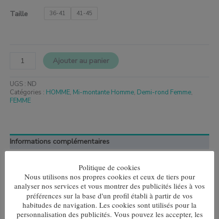
Taille
36-41
41-45
Ajouter au panier
UGS :
ND
Catégories :
HOMME
,
Mi-montante Homme
,
Demi-rond Femme
,
FEMME
Informations complémentaires
Taille
36-41, 41-45
Politique de cookies
Nous utilisons nos propres cookies et ceux de tiers pour
analyser nos services et vous montrer des publicités liées à vos
préférences sur la base d'un profil établi à partir de vos
habitudes de navigation. Les cookies sont utilisés pour la
personnalisation des publicités. Vous pouvez les accepter, les