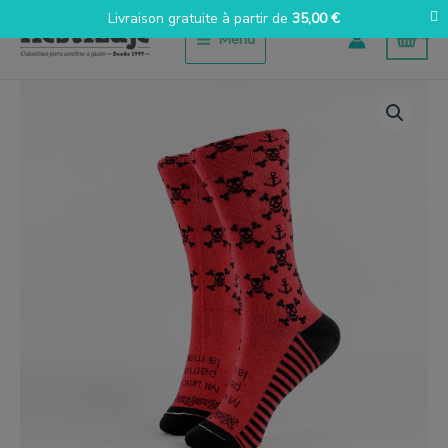
Aller
Livraison gratuite à partir de
35,00
€
au
Menu
contenu
quantité
de
Calaveras
Rojo