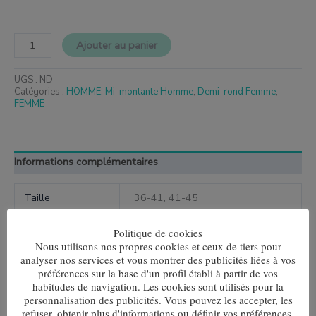
Ajouter au panier
UGS :
ND
Catégories :
HOMME
,
Mi-montante Homme
,
Demi-rond Femme
,
FEMME
Informations complémentaires
Taille
36-41, 41-45
Politique de cookies
Nous utilisons nos propres cookies et ceux de tiers pour
analyser nos services et vous montrer des publicités liées à vos
Produits similaires
préférences sur la base d'un profil établi à partir de vos
habitudes de navigation. Les cookies sont utilisés pour la
Ce
Ce
personnalisation des publicités. Vous pouvez les accepter, les
produit
produit
refuser, obtenir plus d'informations ou définir vos préférences.