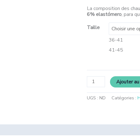
La composition des cha
6% elastómero
, para q
Taille
36-41
41-45
Ajouter au
UGS :
ND
Catégories :