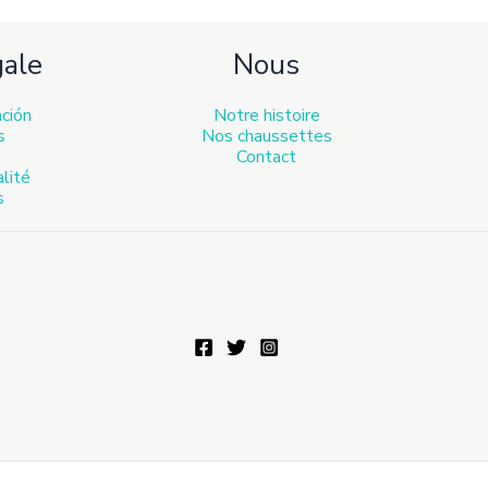
gale
Nous
ación
Notre histoire
s
Nos chaussettes
Contact
alité
s