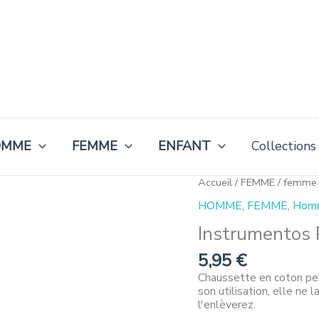
OMME
FEMME
ENFANT
Collections
quantité
Accueil
/
FEMME
/
femme a
de
HOMME
,
FEMME
,
Homm
Instrumentos
Pinkie
Instrumentos 
5,95
€
Chaussette en coton pei
son utilisation, elle ne 
l'enlèverez.