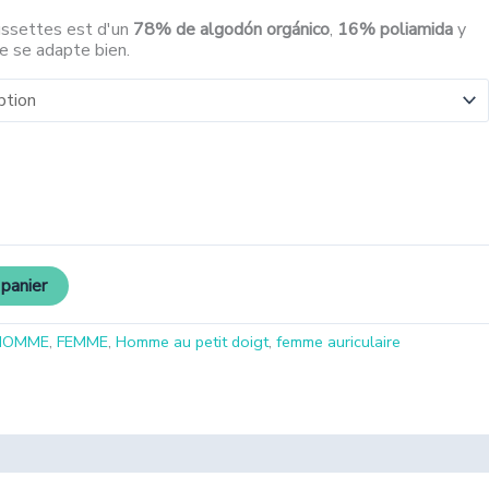
ussettes est d'un
78% de algodón orgánico
,
16% poliamida
y
ue se adapte bien.
 panier
HOMME
,
FEMME
,
Homme au petit doigt
,
femme auriculaire