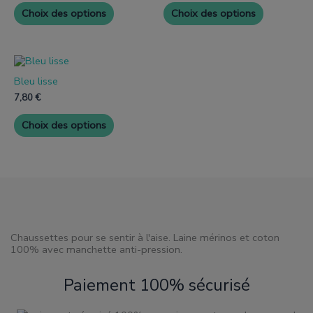
Les
Les
Choix des options
Choix des options
options
options
peuvent
peuvent
être
être
choisies
choisies
Ce
sur
sur
produit
la
la
Bleu lisse
a
page
page
plusieurs
7,80
€
de
de
variantes.
produit
produit
Les
Choix des options
options
peuvent
être
choisies
sur
la
page
de
produit
Chaussettes pour se sentir à l'aise. Laine mérinos et coton
100% avec manchette anti-pression.
Paiement 100% sécurisé