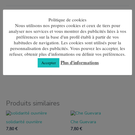
Ajouter au panier
Politique de cookies
Nous utilisons nos propres cookies et ceux de tiers pour
UGS :
ND
Catégories :
Mi-montante Homme
,
Demi-rond Femme
analyser nos services et vous montrer des publicités liées à vos
préférences sur la base d'un profil établi à partir de vos
habitudes de navigation. Les cookies sont utilisés pour la
personnalisation des publicités. Vous pouvez les accepter, les
refuser, obtenir plus d'informations ou définir vos préférences.
Informations complémentaires
Plus d'informations
Accepter
Taille
35-40, 40-45
Produits similaires
Ce
Ce
produit
produit
solidarité ouvrière
Che Guevara
a
a
plusieurs
plusieurs
7,80
€
7,80
€
variantes.
variantes.