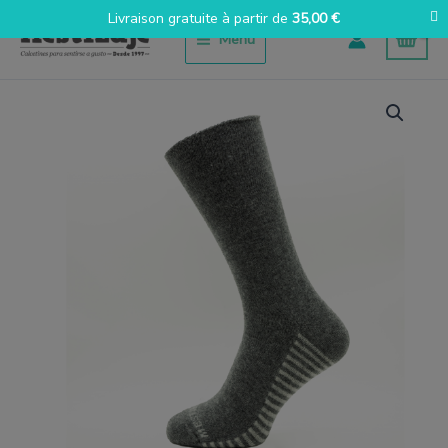
Aller
Livraison gratuite à partir de
35,00
€
au
Menu
contenu
quantité
de
Lana
gris