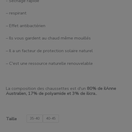
- Séchage rapide
– respirant
– Effet antibactérien
– Ils vous gardent au chaud même mouillés
– Il a un facteur de protection solaire naturel
– C'est une ressource naturelle renouvelable
La composition des chaussettes est d'un
80% de
il
Anne
Australien, 17% de polyamide et 3% de
il
icra..
Taille
35-40
40-45