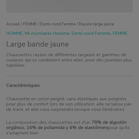
Accueil
/
FEMME
/
Demi-rond Femme
/ Rayure large jaune
HOMME
,
Mi-montante Homme
,
Demi-rond Femme
,
FEMME
Large bande jaune
Chaussettes rayées de différentes largeurs et gammes de
couleurs qui se combinent entre elles, pour des journées plus
habillées.
Caractéristiques
Chaussette en coton peigné, sans élastiques aux poignets
pour plus de confort lors de son utilisation, elle ne laisse pas
de trace, et elle vous surprendra lorsque vous l'enlèverez.
La composition des chaussettes est d'un
78% de algodón
orgánico, 16% de poliamida y 6% de elastómero
pour qu'ils
s'adaptent bien.