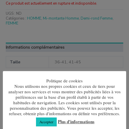
Ce produit est actuellement en rupture et indisponible.
UGS :
ND
Catégories :
HOMME
,
Mi-montante Homme
,
Demi-rond Femme
,
FEMME
Informations complémentaires
Taille
36-41, 41-45
Politique de cookies
Nous utilisons nos propres cookies et ceux de tiers pour
analyser nos services et vous montrer des publicités liées à vos
Produits similaires
préférences sur la base d'un profil établi à partir de vos
habitudes de navigation. Les cookies sont utilisés pour la
Ce
Ce
produit
produit
personnalisation des publicités. Vous pouvez les accepter, les
Brun Lisse
Gris lisse
a
a
refuser, obtenir plus d'informations ou définir vos préférences.
plusieurs
plusieurs
7,80
€
7,80
€
Plus d'informations
Accepter
variantes.
variantes.
Les
Les