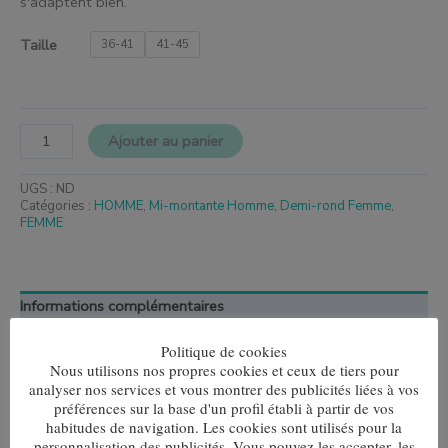
s'adaptent bien.
Taille
36-41
41-45
Ajouter au panier
UGS :
ND
Catégories :
HOMME
,
Mi-montante Homme
,
Demi-rond Femme
,
FEMME
Informations complémentaires
Politique de cookies
Taille
36-41, 41-45
Nous utilisons nos propres cookies et ceux de tiers pour
analyser nos services et vous montrer des publicités liées à vos
préférences sur la base d'un profil établi à partir de vos
habitudes de navigation. Les cookies sont utilisés pour la
personnalisation des publicités. Vous pouvez les accepter, les