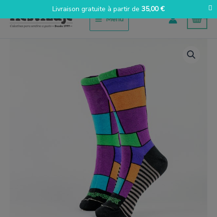
Aller
Livraison gratuite à partir de
35,00
€
au
Menu
contenu
quantité
de
Mondrian
Colorín