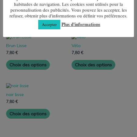
habitudes de navigation. Les cookies sont utilisés pour la
personnalisation des publicités. Vous pouvez les accepter, les
refuser, obtenir plus d'informations ou définir vos préférences.
Plus d'informations
Accepter
Produits similaires
Ce
Ce
produit
produit
Brun Lisse
Vélo
a
a
plusieurs
plusieurs
7,80
€
7,80
€
variantes.
variantes.
Les
Les
Choix des options
Choix des options
options
options
peuvent
peuvent
être
être
choisies
choisies
Ce
sur
sur
produit
la
la
noir lisse
a
page
page
plusieurs
7,80
€
de
de
variantes.
produit
produit
Les
Choix des options
options
peuvent
être
choisies