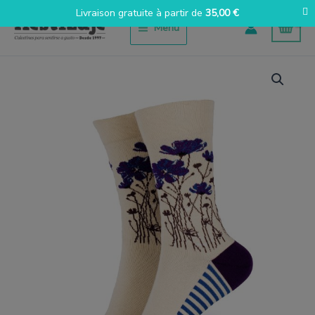
Aller
Livraison gratuite à partir de
35,00
€
au
Menu
contenu
quantité
de
Amapola
ocaso